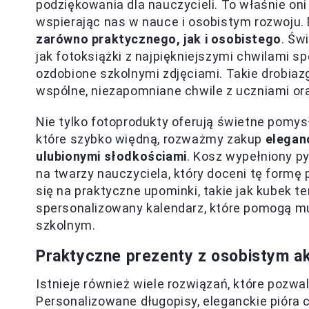
podziękowania dla nauczycieli. To właśnie oni
wspierając nas w nauce i osobistym rozwoju. 
zarówno praktycznego, jak i osobistego
. Św
jak fotoksiążki z najpiękniejszymi chwilami 
ozdobione szkolnymi zdjęciami. Takie drobiaz
wspólne, niezapomniane chwile z uczniami ora
Nie tylko fotoprodukty oferują świetne pomys
które szybko więdną, rozważmy zakup
elegan
ulubionymi słodkościami
. Kosz wypełniony 
na twarzy nauczyciela, który doceni tę form
się na praktyczne upominki, takie jak kubek t
spersonalizowany kalendarz, które pomogą 
szkolnym.
Praktyczne prezenty z osobistym 
Istnieje również wiele rozwiązań, które pozw
Personalizowane długopisy, eleganckie pióra c