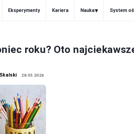
▾
Eksperymenty
Kariera
Nauka
System oś
YCHOWAWCY
niec roku? Oto najciekawsz
Skalski
28.05.2026