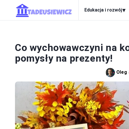
▾
Edukacja i rozwój
W
Co wychowawczyni na ko
pomysły na prezenty!
Oleg 