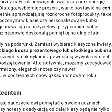
 przez cały rok poświęcali swój czas oraz energię,
Dlatego, wybierając prezent, warto postawić na
coś
ietnie sprawdzają się różnorodne fotoprodukty, takie
spędzonymi w klasie czy personalizowane kubki
gi pozwalają nauczycielowi przypomnieć sobie
z stanowią doskonałą pamiątkę na długie lata.
ły na podarunki. Zamiast wybierać klasyczne kwiaty,
ckiego kosza prezentowego lub słodkiego bukietu
pysznymi smakołykami z pewnością wywoła uśmiech
ę podziękowania. Alternatywnie, możemy zdecydować
ermiczny, elegancki notes czy nawet
mu w codziennych obowiązkach w nowym roku
akcentem
alają nauczycielowi pamiętać o swoich uczniach.
zy notesy z dedykacją od całej klasy będą nie tylko