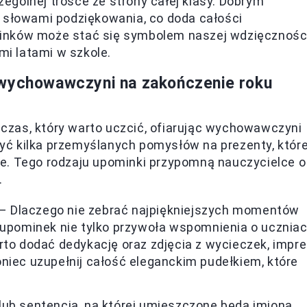
gólnej trosce ze strony całej klasy. Dobrym
i słowami podziękowania, co doda całości
minków może stać się symbolem naszej wdzięcznośc
mi latami w szkole.
 wychowawczyni na zakończenie roku
zas, który warto uczcić, ofiarując wychowawczyni
ć kilka przemyślanych pomysłów na prezenty, któr
e. Tego rodzaju upominki przypomną nauczycielce o
.
– Dlaczego nie zebrać najpiękniejszych momentów
 upominek nie tylko przywoła wspomnienia o uczniac
rto dodać dedykację oraz zdjęcia z wycieczek, impre
niec uzupełnij całość eleganckim pudełkiem, które
lub sentencją, na której umieszczone będą imiona