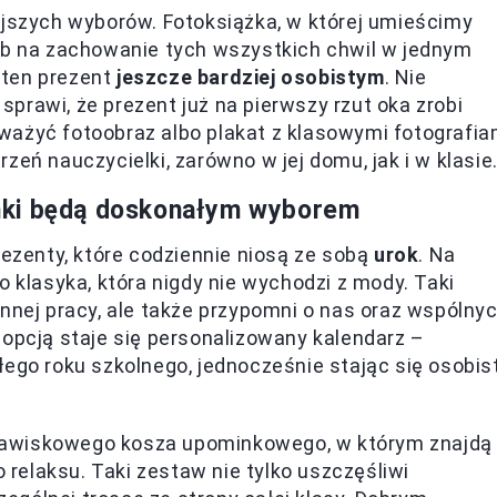
ejszych wyborów. Fotoksiążka, w której umieścimy
sób na zachowanie tych wszystkich chwil w jednym
 ten prezent
jeszcze bardziej osobistym
. Nie
prawi, że prezent już na pierwszy rzut oka zrobi
ważyć fotoobraz albo plakat z klasowymi fotografia
zeń nauczycielki, zarówno w jej domu, jak i w klasie
nki będą doskonałym wyborem
zenty, które codziennie niosą ze sobą
urok
. Na
o klasyka, która nigdy nie wychodzi z mody. Taki
ennej pracy, ale także przypomni o nas oraz wspólny
 opcją staje się personalizowany kalendarz –
łego roku szkolnego, jednocześnie stając się osobis
jawiskowego kosza upominkowego, w którym znajdą
o relaksu. Taki zestaw nie tylko uszczęśliwi