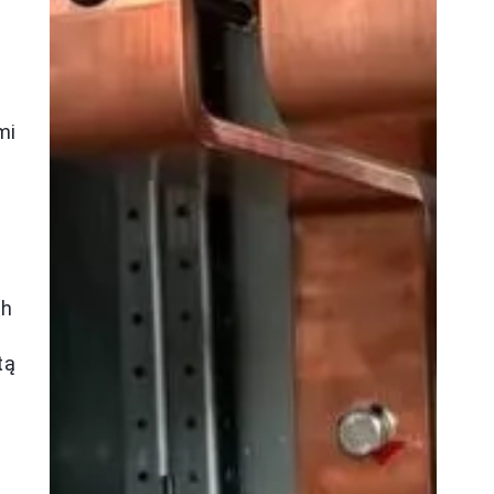
mi
.
ch
tą