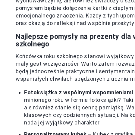
wychowawczynię, ale również świadczy o szcze
pomysłem będzie dołączenie kartki z ciepłym
emocjonalnego znaczenia. Każdy z tych upo
oraz okazją do refleksji nad wspólnie przeżyty
Najlepsze pomysły na prezenty dla
szkolnego
Końcówka roku szkolnego stanowi wyjątkowy c
mały gest wdzięczności. Warto zatem rozważy
będą jednocześnie praktyczne i sentymentaln
wspaniałych chwilach spędzonych z uczniami
Fotoksiążka z wspólnymi wspomnieniami
minionego roku w formie fotoksiążki? Taki
ale również stanie się cenną pamiątką. Wa
klasowych czy codziennych sytuacji. Na ko
nada jej wyjątkowy charakter.
Personalizowany kubek
– Kubek z grafiką 