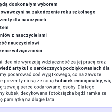
 będą doskonałym wyborem
howawczyni na zakończenie roku szkolnego
zenty dla nauczycieli
ntem
zniów z nauczycielami
ość nauczycielowi
żenie wdzięczności
idealnie wyrażają wdzięczność za jej pracę oraz
iedź artykuł o serdecznych podziękowaniach dla
niemy podarować coś wyjątkowego, co na zawsze
e prezenty niosą ze sobą
ładunek emocjonalny
, wi
ozgrzewają serce obdarowanej osoby. Dlatego
nny kubek, dedykowana fotoksiążka bądź ramka ze
 pamiątką na długie lata.