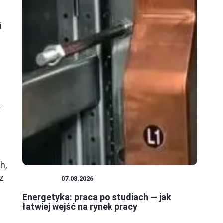
i
e
h,
z
KARIERA
07.08.2026
Energetyka: praca po studiach — jak
łatwiej wejść na rynek pracy