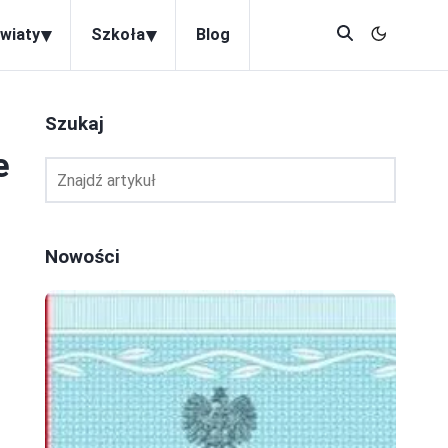
▾
▾
wiaty
Szkoła
Blog
Szukaj
e
Nowości