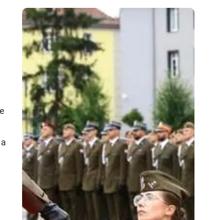
m
o
że
na