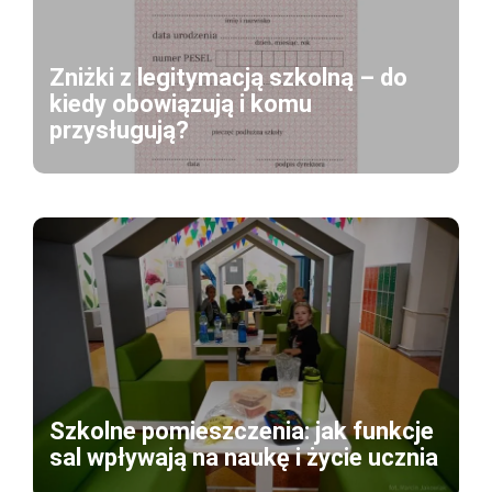
Zniżki z legitymacją szkolną – do
kiedy obowiązują i komu
przysługują?
Szkolne pomieszczenia: jak funkcje
sal wpływają na naukę i życie ucznia