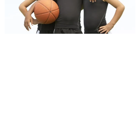
ZAJĘCIA
11.07.2026
Koszykówka dla dzieci: jak wybrać zajęcia i jakie
korzyści daje
Koszykówka, jako jeden z najpopularniejszych sportów na
świecie, z pewnością nie jest tylko grą dla dorosłych. Z
własnego doś...