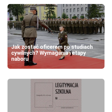
Jak zostać oficerem po studiach
cywilnych? Wymagania i etapy
naboru