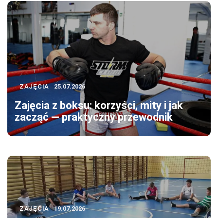
ZAJĘCIA
25.07.2026
Zajęcia z boksu: korzyści, mity i jak
zacząć — praktyczny przewodnik
ZAJĘCIA
19.07.2026