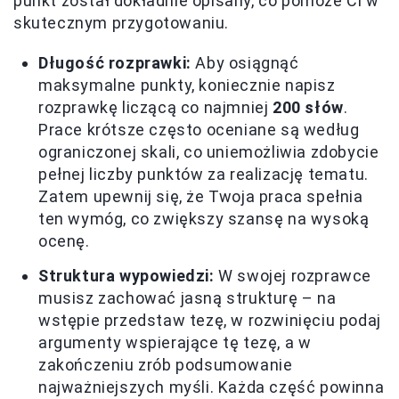
punkt został dokładnie opisany, co pomoże Ci w
skutecznym przygotowaniu.
Długość rozprawki:
Aby osiągnąć
maksymalne punkty, koniecznie napisz
rozprawkę liczącą co najmniej
200 słów
.
Prace krótsze często oceniane są według
ograniczonej skali, co uniemożliwia zdobycie
pełnej liczby punktów za realizację tematu.
Zatem upewnij się, że Twoja praca spełnia
ten wymóg, co zwiększy szansę na wysoką
ocenę.
Struktura wypowiedzi:
W swojej rozprawce
musisz zachować jasną strukturę – na
wstępie przedstaw tezę, w rozwinięciu podaj
argumenty wspierające tę tezę, a w
zakończeniu zrób podsumowanie
najważniejszych myśli. Każda część powinna