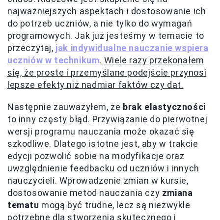
najważniejszych aspektach i dostosowanie ich
do potrzeb uczniów, a nie tylko do wymagań
programowych. Jak już jesteśmy w temacie to
przeczytaj,
jak indywidualne nauczanie wspiera
uczniów w technikum
.
Wiele razy przekonałem
się, że proste i przemyślane podejście przynosi
lepsze efekty niż nadmiar faktów czy dat.
Następnie zauważyłem, że
brak elastyczności
to inny częsty błąd. Przywiązanie do pierwotnej
wersji programu nauczania może okazać się
szkodliwe. Dlatego istotne jest, aby w trakcie
edycji pozwolić sobie na modyfikacje oraz
uwzględnienie feedbacku od uczniów i innych
nauczycieli. Wprowadzenie zmian w kursie,
dostosowanie metod nauczania czy
zmiana
tematu
mogą być trudne, lecz są niezwykle
potrzebne dla stworzenia skutecznego i