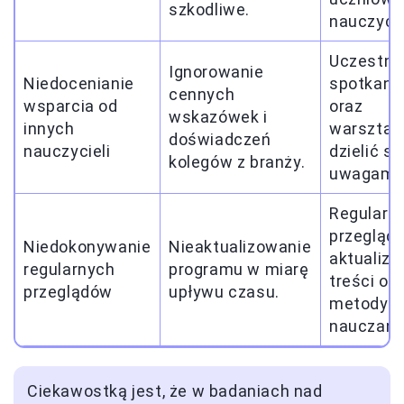
szkodliwe.
nauczycie
Uczestni
Ignorowanie
Niedocenianie
spotkani
cennych
wsparcia od
oraz
wskazówek i
innych
warsztat
doświadczeń
nauczycieli
dzielić si
kolegów z branży.
uwagami.
Regularni
przegląda
Niedokonywanie
Nieaktualizowanie
aktualiz
regularnych
programu w miarę
treści or
przeglądów
upływu czasu.
metody
nauczani
Ciekawostką jest, że w badaniach nad