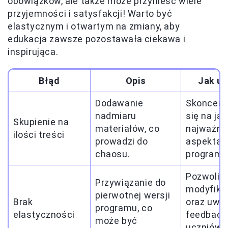
obowiązków, ale także może przynieść wiele
przyjemności i satysfakcji! Warto być
elastycznym i otwartym na zmiany, aby
edukacja zawsze pozostawała ciekawa i
inspirująca.
Błąd
Opis
Jak un
Dodawanie
Skoncent
nadmiaru
się na jak
Skupienie na
materiałów, co
najważni
ilości treści
prowadzi do
aspektac
chaosu.
programu
Pozwolić
Przywiązanie do
modyfika
pierwotnej wersji
Brak
oraz uwz
programu, co
elastyczności
feedback
może być
uczniów i