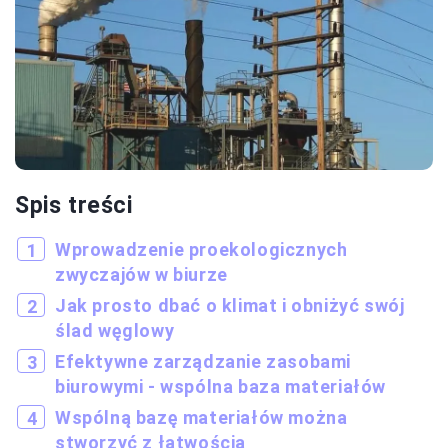
Spis treści
Wprowadzenie proekologicznych
zwyczajów w biurze
Jak prosto dbać o klimat i obniżyć swój
ślad węglowy
Efektywne zarządzanie zasobami
biurowymi - wspólna baza materiałów
Wspólną bazę materiałów można
stworzyć z łatwością