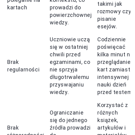
takimi jak
kartach
prowadzi do
rozmowy czy
powierzchownej
pisanie
wiedzy.
esejów.
Uczniowie uczą
Codziennie
się w ostatniej
poświęcać
chwili przed
kilka minut na
Brak
egzaminami, co
przeglądanie
regularności
nie sprzyja
kart zamiast
długotrwałemu
intensywnej
przyswajaniu
nauki dzień
wiedzy.
przed testem.
Korzystać z
Ograniczanie
różnych
się do jednego
książek,
Brak
źródła prowadzi
artykułów i