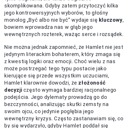
skomplikowana. Gdyby zatem przytoczyć kilka
jego kontrowersyjnych wyborów, to głośny
monolog „Być albo nie być” wydaje się
kluczowy
,
bowiem wprowadza nas w głąb jego
wewnętrznych rozterek, ważąc serce i rozsądek.
Nie można jednak zapomnieć, że Hamlet nie jest
jedynym literackim bohaterem, który zmaga się
z kwestią logiki oraz emocji. Choć wielu z nas
może postrzegać tego typu postacie jako
kierujące się przede wszystkim uczuciami,
Hamlet klarownie dowodzi, że
złożoność
decyzji
często wymaga bardziej racjonalnego
podejścia. Jego dylematy prowadzą go do
bezczynności, analizując skutki zemsty na
swoim ojcu, co jedynie pogłębia jego
wewnętrzny kryzys. Często zastanawiam się, co
by się wydarzyło, gdyby Hamlet poddał się