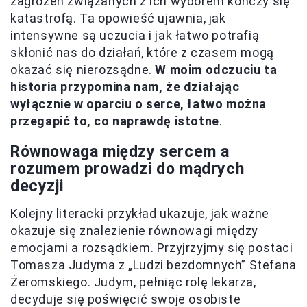
zagrożeń związanych z ich wyborem kończy się
katastrofą. Ta opowieść ujawnia, jak
intensywne są uczucia i jak łatwo potrafią
skłonić nas do działań, które z czasem mogą
okazać się nierozsądne.
W moim odczuciu ta
historia przypomina nam, że działając
wyłącznie w oparciu o serce, łatwo można
przegapić to, co naprawdę istotne
.
Równowaga między sercem a
rozumem prowadzi do mądrych
decyzji
Kolejny literacki przykład ukazuje, jak ważne
okazuje się znalezienie równowagi między
emocjami a rozsądkiem. Przyjrzyjmy się postaci
Tomasza Judyma z „Ludzi bezdomnych” Stefana
Żeromskiego. Judym, pełniąc rolę lekarza,
decyduje się poświęcić swoje osobiste