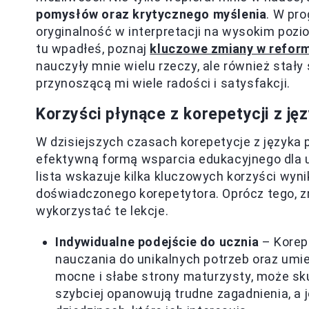
pomysłów oraz krytycznego myślenia
. W pro
oryginalność w interpretacji na wysokim pozio
tu wpadłeś, poznaj
kluczowe zmiany w reform
nauczyły mnie wielu rzeczy, ale również stały
przynoszącą mi wiele radości i satysfakcji.
Korzyści płynące z korepetycji z ję
W dzisiejszych czasach korepetycje z języka p
efektywną formą wsparcia edukacyjnego dla 
lista wskazuje kilka kluczowych korzyści wyn
doświadczonego korepetytora. Oprócz tego, zn
wykorzystać te lekcje.
Indywidualne podejście do ucznia
– Korep
nauczania do unikalnych potrzeb oraz umie
mocne i słabe strony maturzysty, może sku
szybciej opanowują trudne zagadnienia, a 