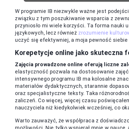
W programie IB niezwykle ważne jest podejśc
związku z tym poszukiwanie wsparcia z zewnąt
przyniosło mi wiele korzyści. Ta forma nauki 
językowych, lecz również
zrozumienie kultur
uczyć się efektywniej, a moja pewność siebie 
Korepetycje online jako skuteczna 
Zajęcia prowadzone online oferują liczne zal
elastyczność pozwala na dostosowanie zaję
intensywnego programu IB ma kolosalne znacz
materiałów dydaktycznych, starannie dopasow
oraz specjalistyczne teksty. Taka różnorodno
zaliczeń. Co więcej, więcej czasu poświęcał
nauczyciela niż kiedykolwiek wcześniej, co ok
Warto zauważyć, że współpraca z doświadcz
możliwości. Nie tylko wspierał mnie w nauce, 