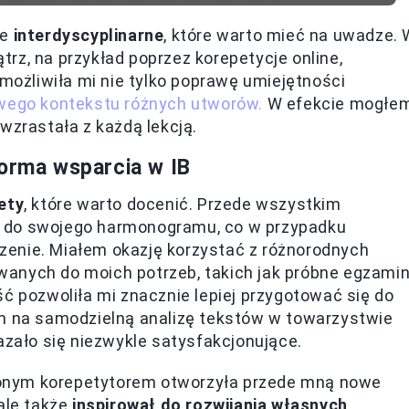
ie
interdyscyplinarne
, które warto mieć na uwadze.
rz, na przykład poprzez korepetycje online,
umożliwiła mi nie tylko poprawę umiejętności
owego kontekstu różnych utworów.
W efekcie mogłe
wzrastała z każdą lekcją.
forma wsparcia w IB
ety
, które warto docenić. Przede wszystkim
ć do swojego harmonogramu, co w przypadku
enie. Miałem okazję korzystać z różnorodnych
anych do moich potrzeb, takich jak próbne egzami
ść pozwoliła mi znacznie lepiej przygotować się do
em na samodzielną analizę tekstów w towarzystwie
azało się niezwykle satysfakcjonujące.
onym korepetytorem otworzyła przede mną nowe
ale także
inspirował do rozwijania własnych