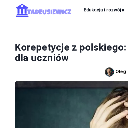
▾
Edukacja i rozwój
EDUK
Korepetycje z polskiego: o
dla uczniów
Oleg 