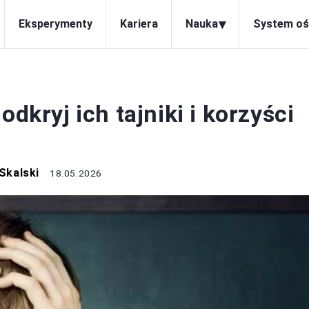
▾
Eksperymenty
Kariera
Nauka
System oś
ACJA I ROZWÓJ
dkryj ich tajniki i korzyści
Skalski
18.05.2026