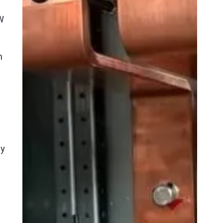
 W
m
ny