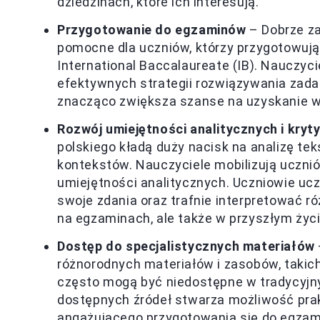
dziedzinach, które ich interesują.
Przygotowanie do egzaminów
– Dobrze za
pomocne dla uczniów, którzy przygotowują
International Baccalaureate (IB). Nauczyc
efektywnych strategii rozwiązywania zadań
znacząco zwiększa szanse na uzyskanie 
Rozwój umiejętności analitycznych i kry
polskiego kładą duży nacisk na analizę tek
kontekstów. Nauczyciele mobilizują ucznió
umiejętności analitycznych. Uczniowie uc
swoje zdania oraz trafnie interpretować r
na egzaminach, ale także w przyszłym ży
Dostęp do specjalistycznych materiałów
różnorodnych materiałów i zasobów, takich 
często mogą być niedostępne w tradycyjn
dostępnych źródeł stwarza możliwość pra
angażującego przygotowania się do egzam