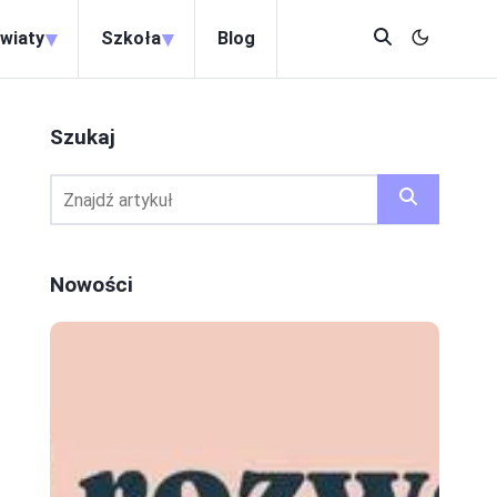
▾
▾
wiaty
Szkoła
Blog
Szukaj
Nowości