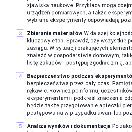
zjawiska naukowe. Przykłady mogą obej
urządzeń pomiarowych, a także eksperyme
wybrane eksperymenty odpowiadają poz
Zbieranie materiałów
W dalszej kolejnoś
kluczowy etap. Sprawdź, czy wszystkie p
zasięgu. W sytuacji brakujących elemen
znaleźć w gospodarstwie domowym, takic
listę zakupów i postępuj zgodnie z nią, a
Bezpieczeństwo podczas eksperyment
bezpieczeństwa przez cały czas. Pamięt
rękawic. Również poinformuj uczestnikó
eksperymentami i podkreśl znaczenie od
będzie także przygotowanie apteczki pie
postępowania w przypadku awarii lub poż
Analiza wyników i dokumentacja
Po zako