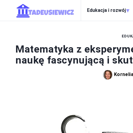
▾
Edukacja i rozwój
EDUK
Matematyka z eksperymen
naukę fascynującą i sku
Korneli