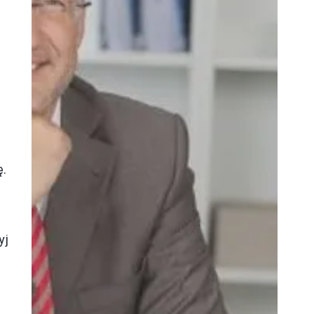
ę.
yj