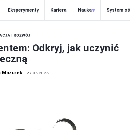
▾
Eksperymenty
Kariera
Nauka
System oś
ACJA I ROZWÓJ
tem: Odkryj, jak uczynić
teczną
a Mazurek
27.05.2026