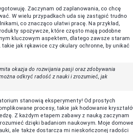
ygotowuję. Zaczynam od zaplanowania, co chcę
wać. W wielu przypadkach uda się zastąpić trudno
kami, co znacząco ułatwi pracę. Na przykład,
produkty spożywcze, które często mają podobne
ejnym kluczowym aspektem, dlatego zawsze staram
takie jak rękawice czy okulary ochronne, by unikać
ta okazja do rozwijania pasji oraz zdobywania
ożna odkryć radość z nauki i zrozumieć, jak
ratorium stanowią eksperymenty! Od prostych
komplikowane procesy, takie jak hodowanie kryształ
 wiedzę. Z każdym etapem zabawy z nauką zaczynam
 zrozumieć dzięki badaniom naukowym. Moje domow
nauki, ale także dostarcza mi nieskończonej radości