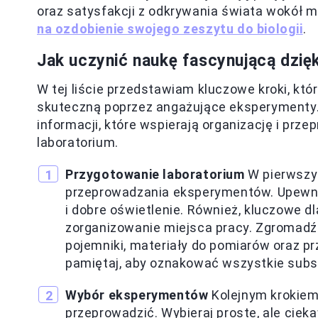
oraz satysfakcji z odkrywania świata wokół m
na ozdobienie swojego zeszytu do biologii
.
Jak uczynić naukę fascynującą dzi
W tej liście przedstawiam kluczowe kroki, któ
skuteczną poprzez angażujące eksperymenty.
informacji, które wspierają organizację i 
laboratorium.
Przygotowanie laboratorium
W pierwszym
przeprowadzania eksperymentów. Upewnij
i dobre oświetlenie. Również, kluczowe 
zorganizowanie miejsca pracy. Zgromadź n
pojemniki, materiały do pomiarów oraz pr
pamiętaj, aby oznakować wszystkie subs
Wybór eksperymentów
Kolejnym krokiem 
przeprowadzić. Wybieraj proste, ale cie