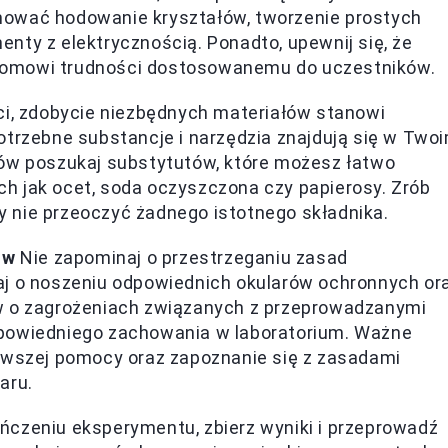
mować hodowanie kryształów, tworzenie prostych
nty z elektrycznością. Ponadto, upewnij się, że
iomowi trudności dostosowanemu do uczestników.
ci, zdobycie niezbędnych materiałów stanowi
otrzebne substancje i narzędzia znajdują się w Two
tów poszukaj substytutów, które możesz łatwo
h jak ocet, soda oczyszczona czy papierosy. Zrób
by nie przeoczyć żadnego istotnego składnika.
ów
Nie zapominaj o przestrzeganiu zasad
aj o noszeniu odpowiednich okularów ochronnych or
w o zagrożeniach związanych z przeprowadzanymi
powiedniego zachowania w laboratorium. Ważne
rwszej pomocy oraz zapoznanie się z zasadami
aru.
ńczeniu eksperymentu, zbierz wyniki i przeprowadź