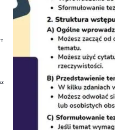
im
az