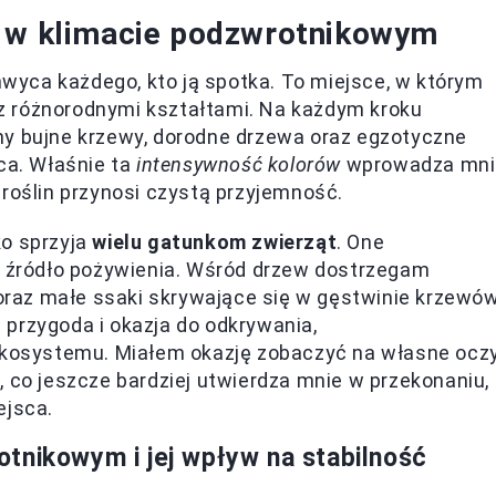
ć w klimacie podzwrotnikowym
yca każdego, kto ją spotka. To miejsce, w którym
z różnorodnymi kształtami. Na każdym kroku
my bujne krzewy, dorodne drzewa oraz egzotyczne
ca. Właśnie ta
intensywność kolorów
wprowadza mni
 roślin przynosi czystą przyjemność.
o sprzyja
wielu gatunkom zwierząt
. One
az źródło pożywienia. Wśród drzew dostrzegam
 oraz małe ssaki skrywające się w gęstwinie krzewów
przygoda i okazja do odkrywania,
osystemu. Miałem okazję zobaczyć na własne oczy
, co jeszcze bardziej utwierdza mnie w przekonaniu,
ejsca.
tnikowym i jej wpływ na stabilność