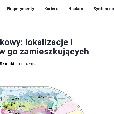
▾
Eksperymenty
Kariera
Nauka
System oś
KLIMAT
kowy: lokalizacje i
ów go zamieszkujących
Skalski
11.04.2026