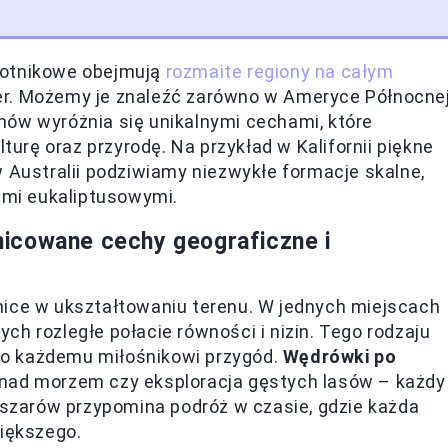
rotnikowe obejmują
rozmaite regiony na całym
er. Możemy je znaleźć zarówno w Ameryce Północnej
ionów wyróżnia się unikalnymi cechami, które
lturę oraz przyrodę. Na przykład w Kalifornii piękne
w Australii podziwiamy niezwykłe formacje skalne,
sami eukaliptusowymi.
nicowane cechy geograficzne i
nice w ukształtowaniu terenu. W jednych miejscach
h rozległe połacie równości i nizin. Tego rodzaju
o każdemu miłośnikowi przygód.
Wędrówki po
 nad morzem czy eksploracja gęstych lasów – każdy
obszarów przypomina podróż w czasie, gdzie każda
większego.