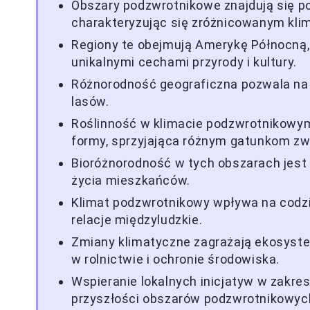
Obszary podzwrotnikowe znajdują się p
charakteryzując się zróżnicowanym kli
Regiony te obejmują Amerykę Północną, A
unikalnymi cechami przyrody i kultury.
Różnorodność geograficzna pozwala na 
lasów.
Roślinność w klimacie podzwrotnikowym
formy, sprzyjająca różnym gatunkom zwi
Bioróżnorodność w tych obszarach jest 
życia mieszkańców.
Klimat podzwrotnikowy wpływa na codzie
relacje międzyludzkie.
Zmiany klimatyczne zagrażają ekosys
w rolnictwie i ochronie środowiska.
Wspieranie lokalnych inicjatyw w zakre
przyszłości obszarów podzwrotnikowyc