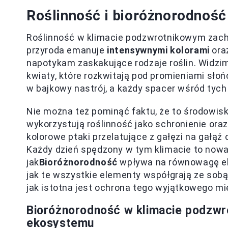
Roślinność i bioróżnorodnoś
Roślinność w klimacie podzwrotnikowym zachw
przyroda emanuje
intensywnymi kolorami
ora
napotykam zaskakujące rodzaje roślin. Widzi
kwiaty, które rozkwitają pod promieniami słoń
w bajkowy nastrój, a każdy spacer wśród tych
Nie można też pominąć faktu, że to środowisk
wykorzystują roślinność jako schronienie or
kolorowe ptaki przelatujące z gałęzi na gałąź
Każdy dzień spędzony w tym klimacie to nowa 
jak
Bioróżnorodność
wpływa na równowagę ek
jak te wszystkie elementy współgrają ze sobą
jak istotna jest ochrona tego wyjątkowego mi
Bioróżnorodność w klimacie podzwro
ekosystemu