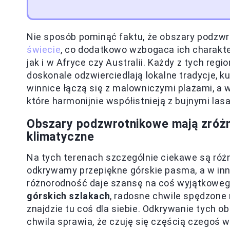
Nie sposób pominąć faktu, że obszary podzw
świecie
, co dodatkowo wzbogaca ich charakt
jak i w Afryce czy Australii. Każdy z tych reg
doskonale odzwierciedlają lokalne tradycje, ku
winnice łączą się z malowniczymi plażami, a 
które harmonijnie współistnieją z bujnymi la
Obszary podzwrotnikowe mają
zróż
klimatyczne
Na tych terenach szczególnie ciekawe są róż
odkrywamy przepiękne górskie pasma, a w innyc
różnorodność daje szansę na coś wyjątkoweg
górskich szlakach
, radosne chwile spędzone
znajdzie tu coś dla siebie. Odkrywanie tych 
chwila sprawia, że czuję się częścią czegoś 