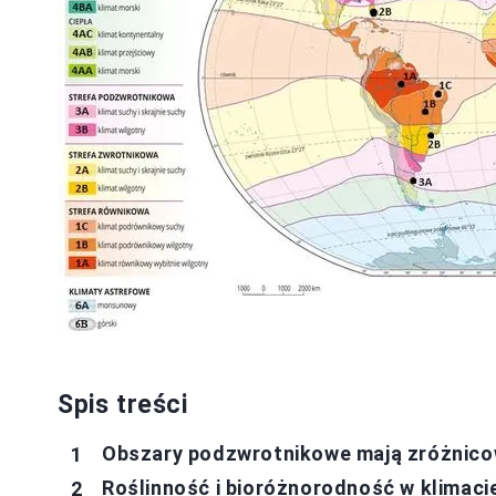
Spis treści
Obszary podzwrotnikowe mają zróżnicow
Roślinność i bioróżnorodność w klimac