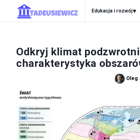
▾
Edukacja i rozwój
Odkryj klimat podzwrotni
charakterystyka obszar
Oleg 