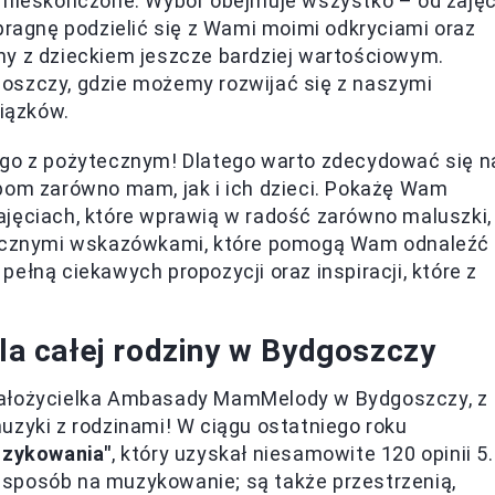
z nieskończone. Wybór obejmuje wszystko – od zaję
pragnę podzielić się z Wami moimi odkryciami oraz
ny z dzieckiem jeszcze bardziej wartościowym.
oszczy, gdzie możemy rozwijać się z naszymi
iązków.
ego z pożytecznym! Dlatego warto zdecydować się n
ebom zarówno mam, jak i ich dzieci. Pokażę Wam
ajęciach, które wprawią w radość zarówno maluszki,
ktycznymi wskazówkami, które pomogą Wam odnaleźć
ż pełną ciekawych propozycji oraz inspiracji, które z
 całej rodziny w Bydgoszczy
założycielka Ambasady MamMelody w Bydgoszczy, z
uzyki z rodzinami! W ciągu ostatniego roku
zykowania"
, który uzyskał niesamowite 120 opinii 5
ko sposób na muzykowanie; są także przestrzenią,