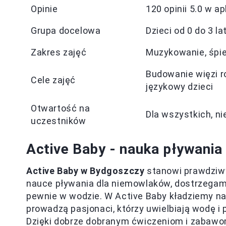
Opinie
120 opinii 5.0 w a
Grupa docelowa
Dzieci od 0 do 3 l
Zakres zajęć
Muzykowanie, śpie
Budowanie więzi r
Cele zajęć
językowy dzieci
Otwartość na
Dla wszystkich, n
uczestników
Active Baby - nauka pływani
Active Baby w Bydgoszczy
stanowi prawdziwy
nauce pływania dla niemowlaków, dostrzegamy,
pewnie w wodzie. W Active Baby kładziemy na
prowadzą pasjonaci, którzy uwielbiają wodę i 
Dzięki dobrze dobranym ćwiczeniom i zabawom