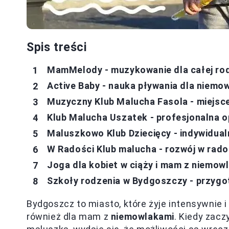
Spis treści
MamMelody - muzykowanie dla całej ro
Active Baby - nauka pływania dla niem
Muzyczny Klub Malucha Fasola - miejsce
Klub Malucha Uszatek - profesjonalna o
Maluszkowo Klub Dziecięcy - indywidua
W Radości Klub malucha - rozwój w rad
Joga dla kobiet w ciąży i mam z niemo
Szkoły rodzenia w Bydgoszczy - przygot
Bydgoszcz to miasto, które żyje intensywnie i o
również dla mam z
niemowlakami
. Kiedy zacz