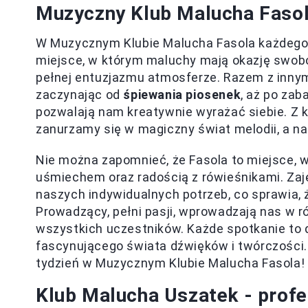
Muzyczny Klub Malucha Fasola
W Muzycznym Klubie Malucha Fasola każdego d
miejsce, w którym maluchy mają okazję swobo
pełnej entuzjazmu atmosferze. Razem z innym
zaczynając od
śpiewania piosenek
, aż po zab
pozwalają nam kreatywnie wyrażać siebie. Z 
zanurzamy się w magiczny świat melodii, a n
Nie można zapomnieć, że Fasola to miejsce, w
uśmiechem oraz radością z rówieśnikami. Zaj
naszych indywidualnych potrzeb, co sprawia, ż
Prowadzący, pełni pasji, wprowadzają nas w r
wszystkich uczestników. Każde spotkanie to 
fascynującego świata dźwięków i twórczości. 
tydzień w Muzycznym Klubie Malucha Fasola!
Klub Malucha Uszatek - profe