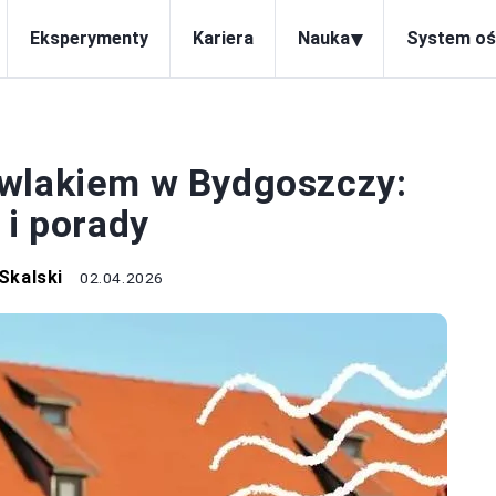
▾
Eksperymenty
Kariera
Nauka
System oś
ZAJĘCIA
owlakiem w Bydgoszczy:
 i porady
Skalski
02.04.2026