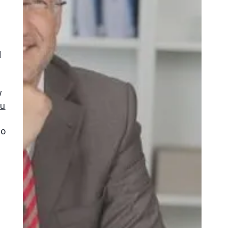
d
w
ju
ro