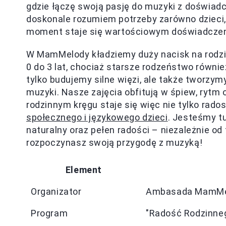
gdzie łączę swoją pasję do muzyki z doświa
doskonale rozumiem potrzeby zarówno dzieci, j
moment staje się wartościowym doświadcze
W MamMelody kładziemy duży nacisk na rodzi
0 do 3 lat, chociaż starsze rodzeństwo równie
tylko budujemy silne więzi, ale także tworz
muzyki. Nasze zajęcia obfitują w śpiew, ryt
rodzinnym kręgu staje się więc nie tylko rado
społecznego i językowego dzieci
. Jesteśmy t
naturalny oraz pełen radości – niezależnie o
rozpoczynasz swoją przygodę z muzyką!
Element
Organizator
Ambasada MamMe
Program
"Radość Rodzinne