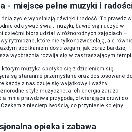
 - miejsce pełne muzyki i radośc
nia życie wypełniają dźwięki i radość. To prawdzi
dnie odkrywać świat muzyki, bawić się i uczyć w
i dziećmi biorę udział w różnorodnych zajęciach –
awy rytmiczne, które nie tylko rozweselają, ale równi
każdym spotkaniem dostrzegam, jak coraz bardziej
asza wyobraźnia rozwija się w zastraszającym tempi
 którym muzyka spotyka się z dzieleniem się
ęcia są starannie przemyślane oraz dostosowane d
e każdy z nas czuje się wyjątkowy i ważny.
óżnorodne style muzyczne, a ich energia zaraża
dla mnie prawdziwa przygoda, otwierająca drzwi do
Czekam z niecierpliwością, co przyniesie kolejny
sjonalna opieka i zabawa