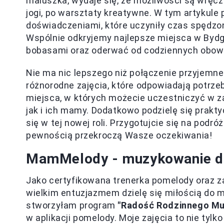
maluszka, wydaje się, że możliwości są wręc
jogi, po warsztaty kreatywne. W tym artykule 
doświadczeniami, które uczyniły czas spędzo
Wspólnie odkryjemy najlepsze miejsca w Bydg
bobasami oraz oderwać od codziennych obow
Nie ma nic lepszego niż połączenie przyjemn
różnorodne zajęcia, które odpowiadają potrz
miejsca, w których możecie uczestniczyć w z
jak i ich mamy. Dodatkowo podzielę się pra
się w tej nowej roli. Przygotujcie się na podró
pewnością przekroczą Wasze oczekiwania!
MamMelody - muzykowanie dla
Jako certyfikowana trenerka pomelody oraz 
wielkim entuzjazmem dzielę się miłością do m
stworzyłam program
"Radość Rodzinnego Mu
w aplikacji pomelody. Moje zajęcia to nie tyl