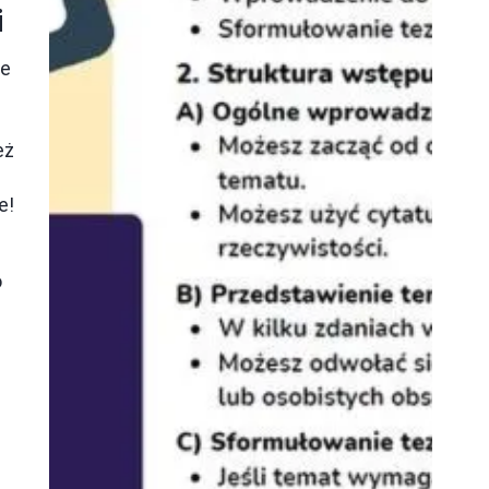
i
we
eż
e!
o