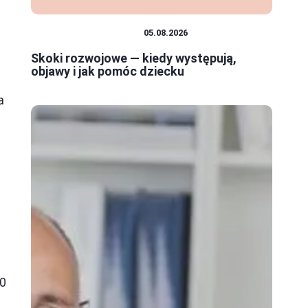
ć
EDUKACJA I ROZWÓJ
05.08.2026
Skoki rozwojowe — kiedy występują,
objawy i jak pomóc dziecku
a
.0