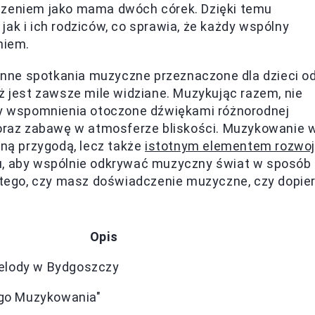
dczeniem jako mama dwóch córek. Dzięki temu
ak i ich rodziców, co sprawia, że każdy wspólny
niem.
nne spotkania muzyczne przeznaczone dla dzieci o
ż jest zawsze mile widziane. Muzykując razem, nie
ymy wspomnienia otoczone dźwiękami różnorodnej
m oraz zabawę w atmosferze bliskości. Muzykowanie 
sną przygodą, lecz także
istotnym elementem rozwo
u, aby wspólnie odkrywać muzyczny świat w sposób
d tego, czy masz doświadczenie muzyczne, czy dopie
Opis
lody w Bydgoszczy
go Muzykowania"