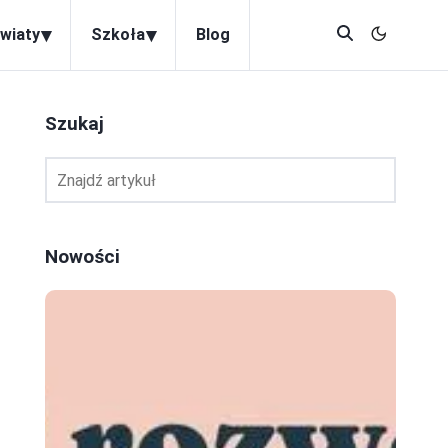
▾
▾
wiaty
Szkoła
Blog
Szukaj
Nowości