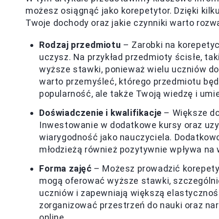
możesz osiągnąć jako korepetytor. Dzięki kil
Twoje dochody oraz jakie czynniki warto rozwa
Rodzaj przedmiotu
– Zarobki na korepetyc
uczysz. Na przykład przedmioty ścisłe, ta
wyższe stawki, ponieważ wielu uczniów do
warto przemyśleć, którego przedmiotu będz
popularność, ale także Twoją wiedzę i umie
Doświadczenie i kwalifikacje
– Większe do
Inwestowanie w dodatkowe kursy oraz uzy
wiarygodność jako nauczyciela. Dodatkowo
młodzieżą również pozytywnie wpływa na
Forma zajęć
– Możesz prowadzić korepetycj
mogą oferować wyższe stawki, szczególnie
uczniów i zapewniają większą elastyczność
zorganizować przestrzeń do nauki oraz na
online.