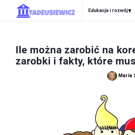
▾
Edukacja i rozwój
EDUK
Ile można zarobić na ko
zarobki i fakty, które mu
Maria 