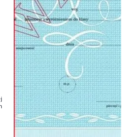
j
h
i