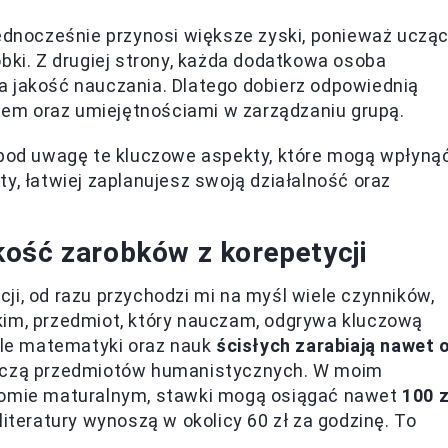
ednocześnie przynosi większe zyski, ponieważ uczą
bki. Z drugiej strony, każda dodatkowa osoba
 jakość nauczania. Dlatego dobierz odpowiednią
rtem oraz umiejętnościami w zarządzaniu grupą.
ź pod uwagę te kluczowe aspekty, które mogą wpłyną
y, łatwiej zaplanujesz swoją działalność oraz
ość zarobków z korepetycji
ji, od razu przychodzi mi na myśl wiele czynników,
kim, przedmiot, który nauczam, odgrywa kluczową
iele matematyki oraz nauk
ścisłych zarabiają nawet 
 uczą przedmiotów humanistycznych. W moim
ziomie maturalnym, stawki mogą osiągać nawet
100 z
literatury wynoszą w okolicy 60 zł za godzinę. To