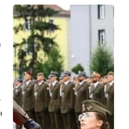
c
ć
o
ł