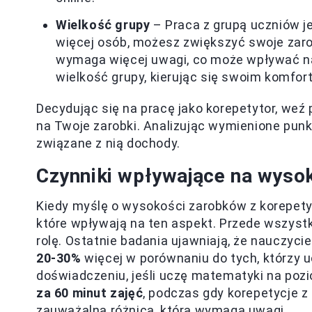
Wielkość grupy
– Praca z grupą uczniów j
więcej osób, możesz zwiększyć swoje zaro
wymaga więcej uwagi, co może wpływać na
wielkość grupy, kierując się swoim komfo
Decydując się na pracę jako korepetytor, we
na Twoje zarobki. Analizując wymienione punkt
związane z nią dochody.
Czynniki wpływające na wysok
Kiedy myślę o wysokości zarobków z korepetyc
które wpływają na ten aspekt. Przede wszyst
rolę. Ostatnie badania ujawniają, że nauczyc
20-30%
więcej w porównaniu do tych, którzy
doświadczeniu, jeśli uczę matematyki na po
za 60 minut zajęć
, podczas gdy korepetycje z 
zauważalna różnica, która wymaga uwagi.