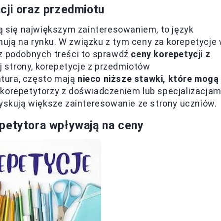
cji oraz przedmiotu
zą się największym zainteresowaniem, to język
ują na rynku. W związku z tym ceny za korepetycje
sz podobnych treści to sprawdź
ceny korepetycji z
ej strony, korepetycje z przedmiotów
ratura, często mają
nieco niższe stawki, które mogą
 korepetytorzy z doświadczeniem lub specjalizacjam
zyskują większe zainteresowanie ze strony uczniów.
epetytora wpływają na ceny