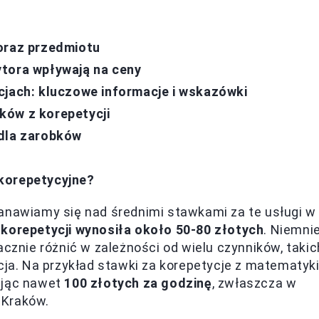
 oraz przedmiotu
ytora wpływają na ceny
cjach: kluczowe informacje i wskazówki
ków z korepetycji
 dla zarobków
korepetycyjne?
tanawiamy się nad średnimi stawkami za te usługi w
 korepetycji wynosiła około 50-80 złotych
. Niemnie
acznie różnić w zależności od wielu czynników, takic
cja. Na przykład stawki za korepetycje z matematyk
ając nawet
100 złotych za godzinę
, zwłaszcza w
 Kraków.