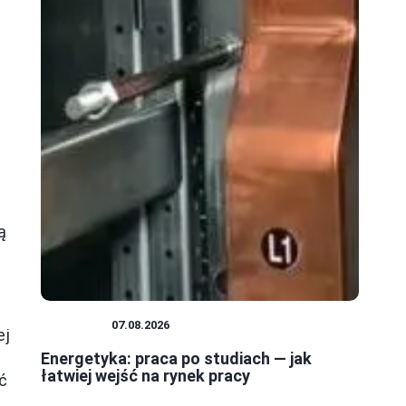
ą
KARIERA
07.08.2026
ej
Energetyka: praca po studiach — jak
łatwiej wejść na rynek pracy
ć