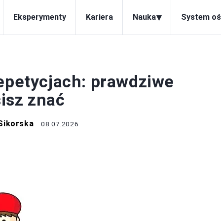
▾
Eksperymenty
Kariera
Nauka
System oś
ACJA I ROZWÓJ
repetycjach: prawdziwe
sisz znać
Sikorska
08.07.2026