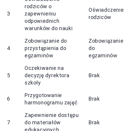
rodziców o
Oświadczenie
3
zapewnieniu
rodziców
odpowiednich
warunków do nauki
Zobowiązanie do
Zobowiązanie
4
przystąpienia do
do
egzaminów
egzaminów
Oczekiwanie na
5
decyzję dyrektora
Brak
szkoły
Przygotowanie
6
Brak
harmonogramu zajęć
Zapewnienie dostępu
7
do materiałów
Brak
edukacyjnych