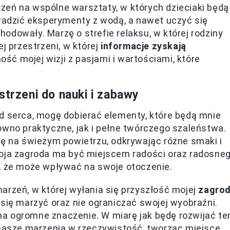
zeń na wspólne warsztaty, w których dzieciaki będą
owadzić eksperymenty z wodą, a nawet uczyć się
odowały. Marzę o strefie relaksu, w której rodziny
j przestrzeni, w której
informacje zyskają
ść mojej wizji z pasjami i wartościami, które
strzeni do nauki i zabawy
d serca, mogę dobierać elementy, które będą mnie
ówno praktyczne, jak i pełne twórczego szaleństwa.
ię na świeżym powietrzu, odkrywając różne smaki i
Moja zagroda ma być miejscem radości oraz radosne
o, że może wpływać na swoje otoczenie.
arzeń, w której wyłania się przyszłość mojej
zagro
 się marzyć oraz nie ograniczać swojej wyobraźni.
i ma ogromne znaczenie. W miarę jak będę rozwijać te
 nasze marzenia w rzeczywistość, tworząc miejsce