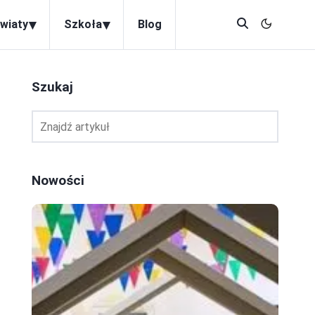
▾
▾
wiaty
Szkoła
Blog
Szukaj
Nowości