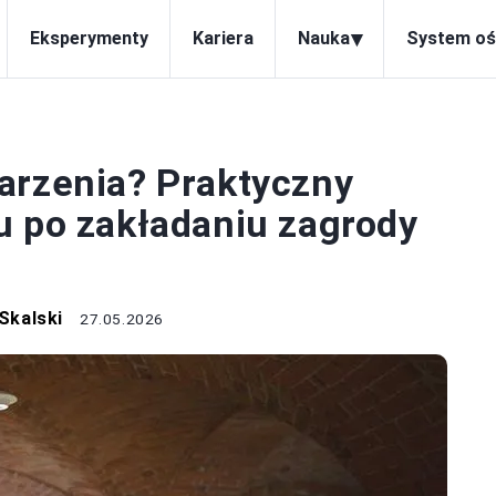
▾
Eksperymenty
Kariera
Nauka
System oś
ACJA I ROZWÓJ
arzenia? Praktyczny
u po zakładaniu zagrody
Skalski
27.05.2026