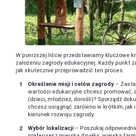
W poniższej liście przedstawiamy kluczowe kr
założeniu zagrody edukacyjnej. Każdy punkt z
jak skutecznie przeprowadzić ten proces.
Określenie misji i celów zagrody
– Zastan
wartości edukacyjne chcesz promować, a 
(dzieci, młodzież, dorośli)? Sporządź dok
chcesz osiągnąć zarówno w krótkim, jak i
kierunek rozwoju zagrody.
Wybór lokalizacji
– Poszukaj odpowiednie
preferujesz miejską działkę, wiejską far