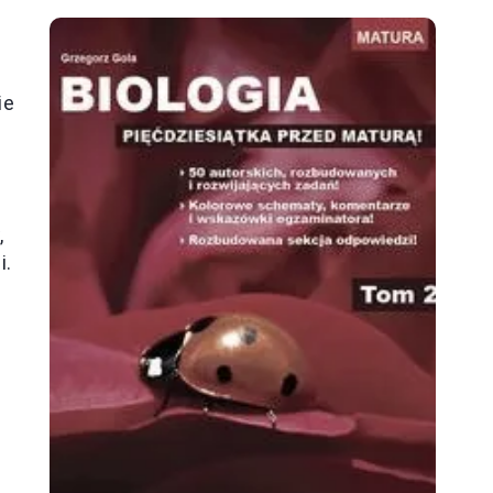
ie
,
i.