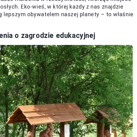
rosłych. Eko-wieś, w której każdy z nas znajdzie
ię lepszym obywatelem naszej planety – to właśnie
enia o zagrodzie edukacyjnej