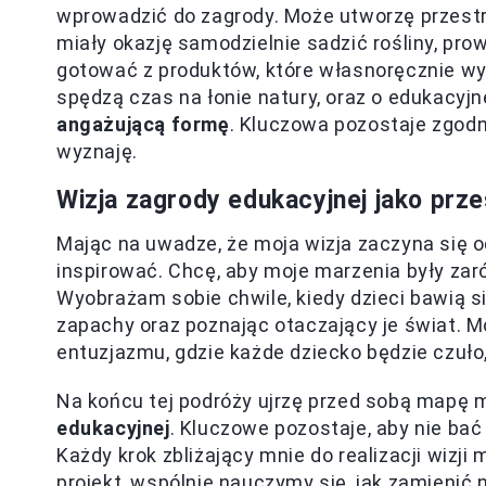
wprowadzić do zagrody. Może utworzę przestr
miały okazję samodzielnie sadzić rośliny, pr
gotować z produktów, które własnoręcznie wyh
spędzą czas na łonie natury, oraz o edukacyjne
angażującą formę
. Kluczowa pozostaje zgodno
wyznaję.
Wizja zagrody edukacyjnej jako prze
Mając na uwadze, że moja wizja zaczyna się o
inspirować. Chcę, aby moje marzenia były zar
Wyobrażam sobie chwile, kiedy dzieci bawią s
zapachy oraz poznając otaczający je świat. 
entuzjazmu, gdzie każde dziecko będzie czuł
Na końcu tej podróży ujrzę przed sobą mapę m
edukacyjnej
. Kluczowe pozostaje, aby nie bać
Każdy krok zbliżający mnie do realizacji wizj
projekt, wspólnie nauczymy się, jak zamienić