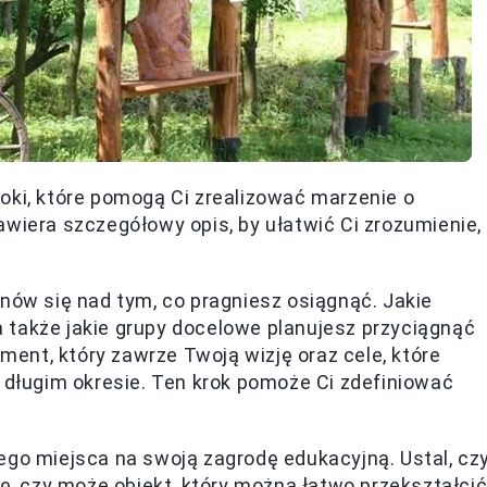
oki, które pomogą Ci zrealizować marzenie o
awiera szczegółowy opis, by ułatwić Ci zrozumienie,
ów się nad tym, co pragniesz osiągnąć. Jakie
także jakie grupy docelowe planujesz przyciągnąć
ument, który zawrze Twoją wizję oraz cele, które
 długim okresie. Ten krok pomoże Ci zdefiniować
go miejsca na swoją zagrodę edukacyjną. Ustal, cz
mę, czy może obiekt, który można łatwo przekształci