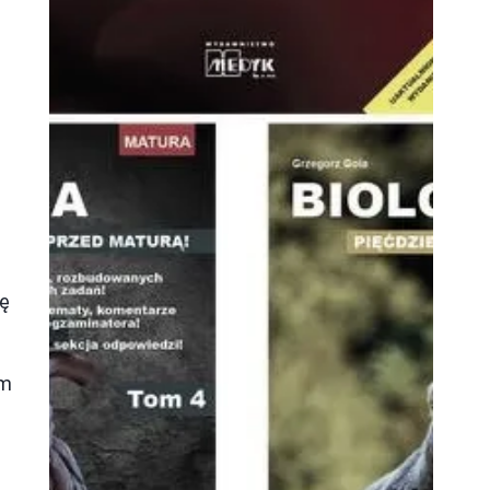
ję
ym