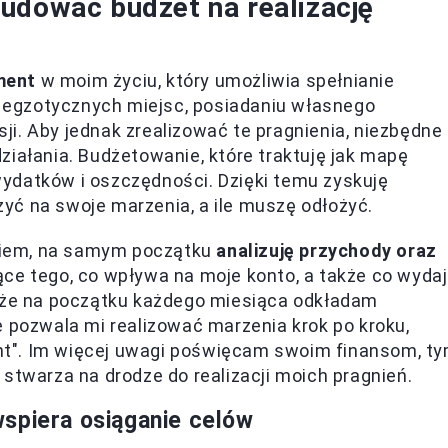
udować budżet na realizację
ment
w moim życiu, który umożliwia spełnianie
egzotycznych miejsc, posiadaniu własnego
i. Aby jednak zrealizować te pragnienia, niezbędne
ziałania. Budżetowanie, które traktuję jak mapę
ydatków i oszczędności. Dzięki temu zyskuję
yć na swoje marzenia, a ile muszę odłożyć.
niem, na samym początku
analizuję przychody oraz
ące tego, co wpływa na moje konto, a także co wyda
, że na początku każdego miesiąca odkładam
e pozwala mi realizować marzenia krok po kroku,
t". Im więcej uwagi poświęcam swoim finansom, t
stwarza na drodze do realizacji moich pragnień.
spiera osiąganie celów