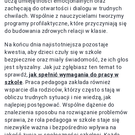
uczą umiejętności emocjonalnych oraz
zachęcają do otwartości i dialogu w trudnych
chwilach. Wspólnie z nauczycielami tworzymy
programy profilaktyczne, które przyczyniają się
do budowania zdrowych relacji w klasie.
Na końcu dnia najistotniejsza pozostaje
kwestia, aby dzieci czuły się w szkole
bezpiecznie oraz miały świadomość, że ich głos
jest słyszalny. Jak już zgłębiasz ten temat to
sprawdź,
jak spełnić wymagania do pracy w
szkole
. Praca pedagoga zakłada również
wsparcie dla rodziców, którzy często stają w
obliczu trudnych sytuacji i nie wiedzą, jak
najlepiej postępować. Wspólne dążenie do
znalezienia sposobu na rozwiązanie problemów
sprawia, że rola pedagoga w szkole staje się
niezwykle ważna i bezpośrednio wpływa na
jakość życia w społeczności szkolnej. Każda