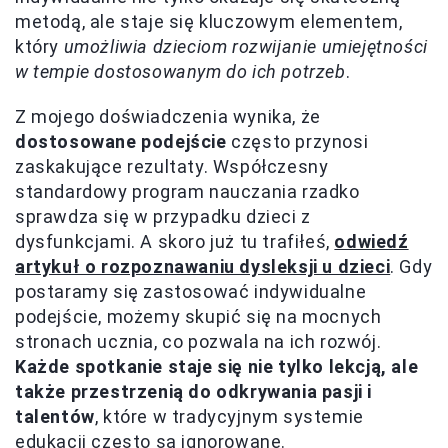
metodą, ale staje się kluczowym elementem,
który
umożliwia dzieciom rozwijanie umiejętności
w tempie dostosowanym do ich potrzeb
.
Z mojego doświadczenia wynika, że
dostosowane podejście
często przynosi
zaskakujące rezultaty. Współczesny
standardowy program nauczania rzadko
sprawdza się w przypadku dzieci z
dysfunkcjami. A skoro już tu trafiłeś,
odwiedź
artykuł o rozpoznawaniu dysleksji u dzieci
. Gdy
postaramy się zastosować indywidualne
podejście, możemy skupić się na mocnych
stronach ucznia, co pozwala na ich rozwój.
Każde spotkanie staje się nie tylko lekcją, ale
także przestrzenią do odkrywania pasji i
talentów
, które w tradycyjnym systemie
edukacji często są ignorowane.