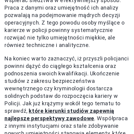
wspierać śledztwa w efektywniejszy sposób.
Praca z danymi oraz umiejętność ich analizy
pozwalają na podejmowanie mądrych decyzji
operacyjnych. Z tego powodu osoby myślące o
karierze w policji powinny systematycznie
rozwijać nie tylko umiejętności miękkie, ale
również techniczne i analityczne.
Na koniec warto zaznaczyć, iż przyszli policjanci
powinni dążyć do ciągłego kształcenia oraz
podnoszenia swoich kwalifikacji. Ukończenie
studiów z zakresu bezpieczeństwa
wewnętrznego czy kryminologii dostarcza
solidnych podstaw do rozpoczęcia kariery w
Policji. Jak już krążymy wokół tego tematu to
sprawdź,
które kierunki studiów zapewnią
najlepsze perspektywy zawodowe
. Współpraca
z innymi instytucjami oraz stałe zdobywanie
nowych umiejętności stanowią elementy, które