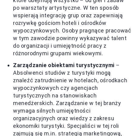
które obejmują wszystko – od gier i zabaw
po warsztaty artystyczne. W ten sposób
wspierają integrację grup oraz zapewniają
rozrywkę gościom hoteli i ośrodków
wypoczynkowych. Osoby pragnące pracować
w tym zawodzie powinny wykazywać talent
do organizacji i umiejętność pracy z
różnorodnymi grupami wiekowymi.
Zarządzanie obiektami turystycznymi
–
Absolwenci studiów z turystyki mogą
znaleźć zatrudnienie w hotelach, ośrodkach
wypoczynkowych czy agencjach
turystycznych na stanowiskach
menedżerskich. Zarządzanie w tej branży
wymaga silnych umiejętności
organizacyjnych oraz wiedzy z zakresu
ekonomiki turystyki. Specjaliści w tej roli
zajmują się m.in. strategią marketingową,