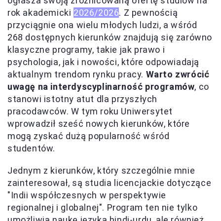
ogłasza swoją zróżnicowaną ofertę studiów na
rok akademicki
2026/2026
. Z pewnością
przyciągnie ona wielu młodych ludzi, a wśród
268 dostępnych kierunków znajdują się zarówno
klasyczne programy, takie jak prawo i
psychologia, jak i nowości, które odpowiadają
aktualnym trendom rynku pracy.
Warto zwrócić
uwagę na interdyscyplinarność programów
, co
stanowi istotny atut dla przyszłych
pracodawców. W tym roku Uniwersytet
wprowadził sześć nowych kierunków, które
mogą zyskać dużą popularność wśród
studentów.
Jednym z kierunków, który szczególnie mnie
zainteresował, są studia licencjackie dotyczące
"Indii współczesnych w perspektywie
regionalnej i globalnej". Program ten nie tylko
umożliwia naukę języka hindi-urdu, ale również