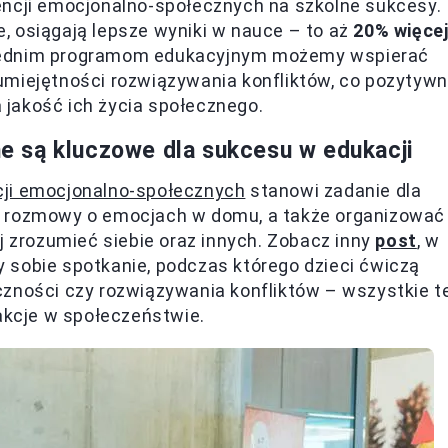
encji emocjonalno-społecznych na szkolne sukcesy.
je, osiągają lepsze wyniki w nauce – to aż
20% więce
wiednim programom edukacyjnym możemy wspierać
umiejętności rozwiązywania konfliktów, co pozytywn
a jakość ich życia społecznego.
 są kluczowe dla sukcesu w edukacji
cji emocjonalno-społecznych
stanowi zadanie dla
ć rozmowy o emocjach w domu, a także organizować
j zrozumieć siebie oraz innych. Zobacz inny
post
, w
 sobie spotkanie, podczas którego dzieci ćwiczą
czności czy rozwiązywania konfliktów – wszystkie t
rakcje w społeczeństwie.