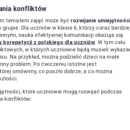
nia konfliktów
ącym tematem zajęć może być
rozwijanie umiejętnośc
 grupie. Dla uczniów w klasie 6, którzy coraz bardzie
 innymi, nauka efektywnej komunikacji okazuje się
y korepetycji z polskiego dla uczniów
. W tym celu
iktowych, w których uczniowie będą musieli wykaza
su. Na przykład, można podzielić dzieci na małe
inny problem. Po ćwiczeniu istotne jest
której omówimy, co poszło dobrze, a co można
szłości.
jętności, które uczniowie mogą rozwijać podczas
a konfliktów: