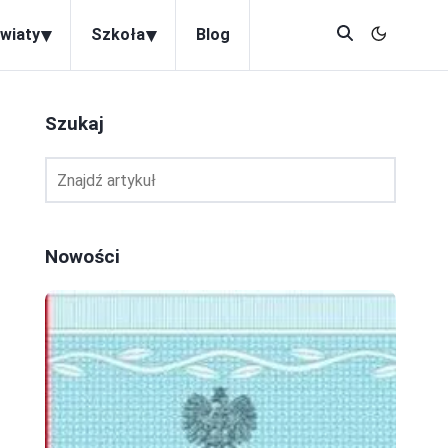
▾
▾
wiaty
Szkoła
Blog
Szukaj
Nowości