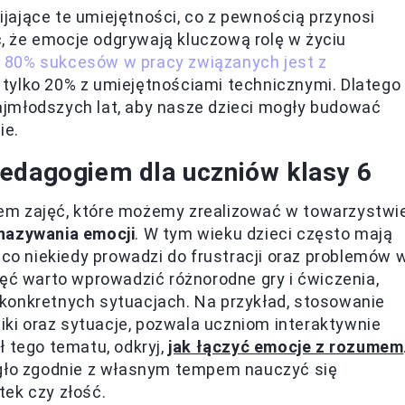
jające te umiejętności, co z pewnością przynosi
 że emocje odgrywają kluczową rolę w życiu
e 80% sukcesów w pracy związanych jest z
a tylko 20% z umiejętnościami technicznymi. Dlatego
jmłodszych lat, aby nasze dzieci mogły budować
ie.
pedagogiem dla uczniów klasy 6
em zajęć, które możemy zrealizować w towarzystwi
nazywania emocji
. W tym wieku dzieci często mają
 co niekiedy prowadzi do frustracji oraz problemów 
jęć warto wprowadzić różnorodne gry i ćwiczenia,
konkretnych sytuacjach. Na przykład, stosowanie
miki oraz sytuacje, pozwala uczniom interaktywnie
ł tego tematu, odkryj,
jak łączyć emocje z rozumem
ogło zgodnie z własnym tempem nauczyć się
tek czy złość.