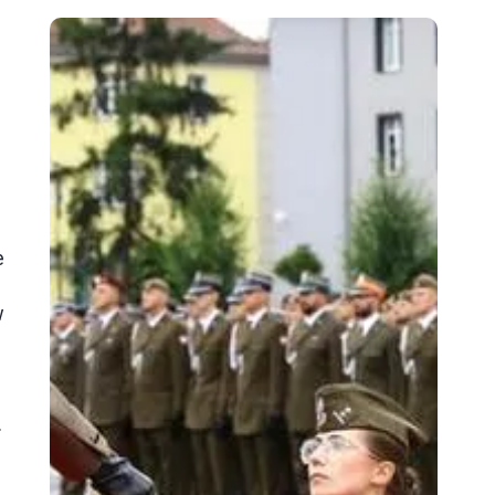
e
w
.