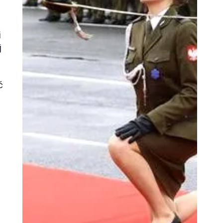
i
j
ć