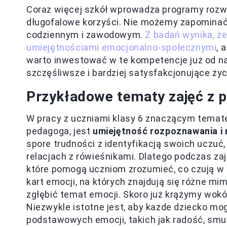
Coraz więcej szkół wprowadza programy rozwi
długofalowe korzyści. Nie możemy zapominać,
codziennym i zawodowym.
Z badań wynika, ż
umiejętnościami emocjonalno-społecznymi
, 
warto inwestować w te kompetencje już od na
szczęśliwsze i bardziej satysfakcjonujące życ
Przykładowe tematy zajęć z 
W pracy z uczniami klasy 6 znaczącym temat
pedagoga, jest
umiejętność rozpoznawania i 
spore trudności z identyfikacją swoich uczuć,
relacjach z rówieśnikami. Dlatego podczas za
które pomogą uczniom zrozumieć, co czują w 
kart emocji, na których znajdują się różne mi
zgłębić temat emocji. Skoro już krążymy wokó
Niezwykle istotne jest, aby każde dziecko m
podstawowych emocji, takich jak radość, smu