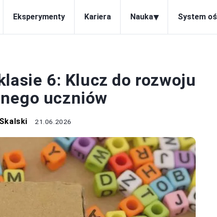
▾
Eksperymenty
Kariera
Nauka
System oś
ACJA I ROZWÓJ
lasie 6: Klucz do rozwoju
znego uczniów
Skalski
21.06.2026