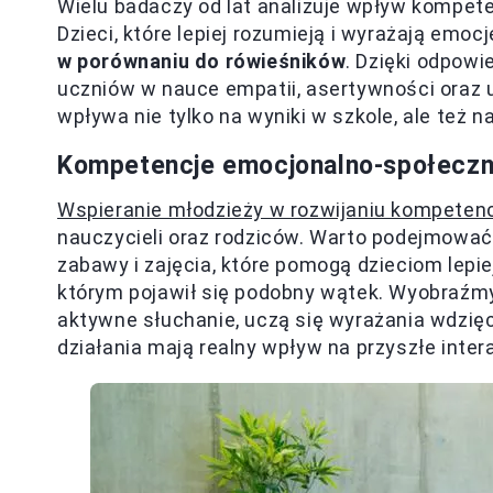
Wielu badaczy od lat analizuje wpływ kompet
Dzieci, które lepiej rozumieją i wyrażają emoc
w porównaniu do rówieśników
. Dzięki odpo
uczniów w nauce empatii, asertywności oraz 
wpływa nie tylko na wyniki w szkole, ale też n
Kompetencje emocjonalno-społeczne
Wspieranie młodzieży w rozwijaniu kompeten
nauczycieli oraz rodziców. Warto podejmowa
zabawy i zajęcia, które pomogą dzieciom lepie
którym pojawił się podobny wątek. Wyobraźmy
aktywne słuchanie, uczą się wyrażania wdzię
działania mają realny wpływ na przyszłe inte