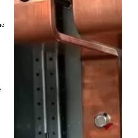
j
ie
e