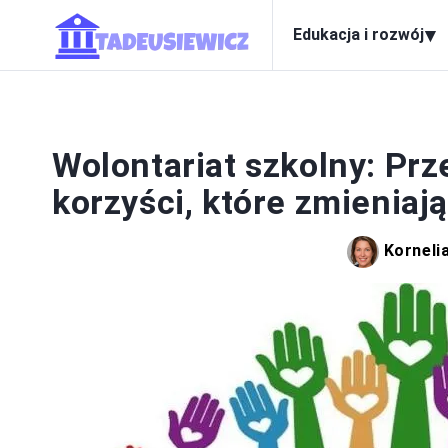
▾
Edukacja i rozwój
EDUK
Wolontariat szkolny: Prz
korzyści, które zmieniają
Korneli