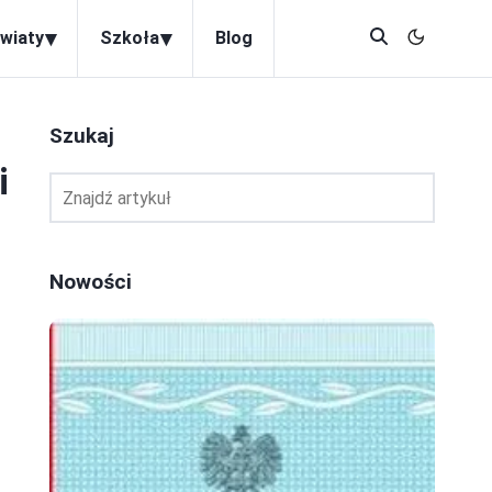
▾
▾
wiaty
Szkoła
Blog
Szukaj
i
Nowości