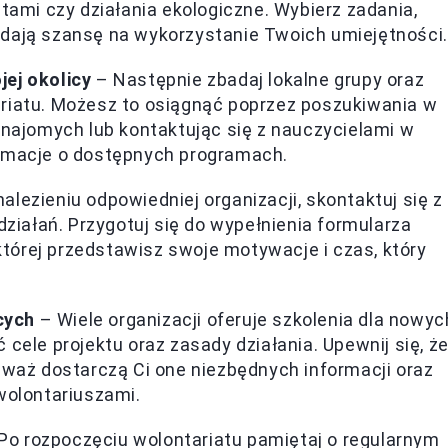
ętami czy działania ekologiczne. Wybierz zadania,
eż dają szansę na wykorzystanie Twoich umiejętności.
jej okolicy
– Następnie zbadaj lokalne grupy oraz
riatu. Możesz to osiągnąć poprzez poszukiwania w
znajomych lub kontaktując się z nauczycielami w
ormacje o dostępnych programach.
alezieniu odpowiedniej organizacji, skontaktuj się z
działań. Przygotuj się do wypełnienia formularza
órej przedstawisz swoje motywacje i czas, który
cych
– Wiele organizacji oferuje szkolenia dla nowyc
cele projektu oraz zasady działania. Upewnij się, ż
eważ dostarczą Ci one niezbędnych informacji oraz
wolontariuszami.
Po rozpoczęciu wolontariatu pamiętaj o regularnym