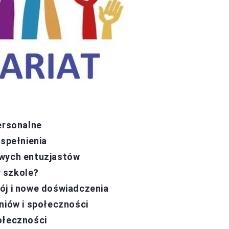
ersonalne
 spełnienia
owych entuzjastów
 szkole?
ój i nowe doświadczenia
niów i społeczności
ołeczności