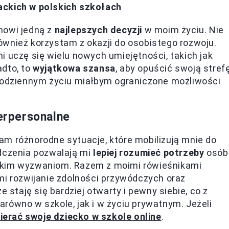
ackich w polskich szkołach
nowi jedną z
najlepszych decyzji
w moim życiu. Nie
ównież korzystam z okazji do osobistego rozwoju.
i uczę się wielu nowych umiejętności, takich jak
adto, to
wyjątkowa szansa
, aby opuścić swoją stref
 codziennym życiu miałbym ograniczone możliwości
terpersonalne
am różnorodne sytuacje, które mobilizują mnie do
adczenia pozwalają mi
lepiej rozumieć potrzeby
osób
akim wyzwaniom. Razem z moimi rówieśnikami
mi rozwijanie zdolności przywódczych oraz
e staję się bardziej otwarty i pewny siebie, co z
równo w szkole, jak i w życiu prywatnym. Jeżeli
ierać swoje dziecko w szkole online
.