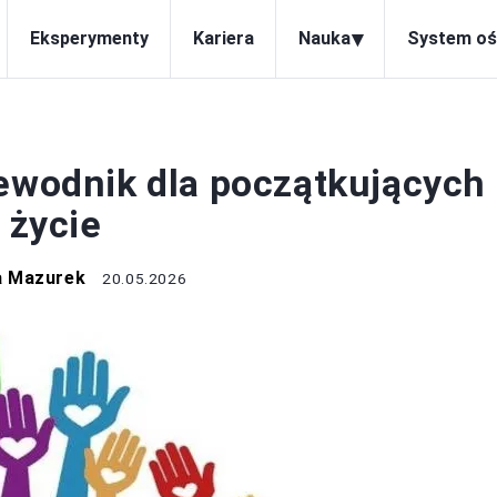
▾
Eksperymenty
Kariera
Nauka
System oś
ACJA I ROZWÓJ
ewodnik dla początkujących 
 życie
a Mazurek
20.05.2026